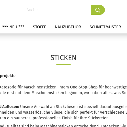
*** NEU ***
STOFFE
NÄHZUBEHÖR
SCHNITTMUSTER
STICKEN
kprojekte
tegorie für Maschinensticken, Ihrem One-Stop-Shop für hochwertige St
rade erst mit dem Maschinensticken beginnen, wir haben alles, was Si
d Auflösen:
Unsere Auswahl an Stickvliesen ist speziell darauf ausgeleg
hneiden und wasserlösliche Vliese, die sich perfekt für verschiedene 
en ein sauberes, professionelles Finish für Ihre Stickereien.
und Qualität sind beim Maschinensticken entscheidend. Entdecken Sie