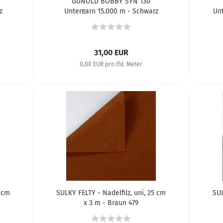
GUNOLD BOBBY SYN 130
z
Untergarn 15.000 m - Schwarz
Un
Bobbin
31,00 EUR
0,00 EUR pro lfd. Meter
5 cm
SULKY FELTY - Nadelfilz, uni, 25 cm
SUL
x 3 m - Braun 479