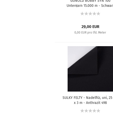
GUNOLD BOBBY SYN 100
Untergarn 15.000 m - Schwar
Bobbin
29,00 EUR
0,00 EUR pro lfd. Meter
SULKY FELTY - Nadelfilz, uni, 2
x 3 m - Anthrazit 498