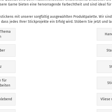
ere Garne bieten eine hervorragende Farbechtheit und sind ideal für v
tickens mit unserer sorgfältig ausgewählten Produktpalette. Wir sind 
 dass jedes Ihrer Stickprojekte ein Erfolg wird. Stöbern Sie jetzt und la
 Thema
Hand
n
ber
Sta
lz
S
e für
St
beiten
tklebend
Vliese 