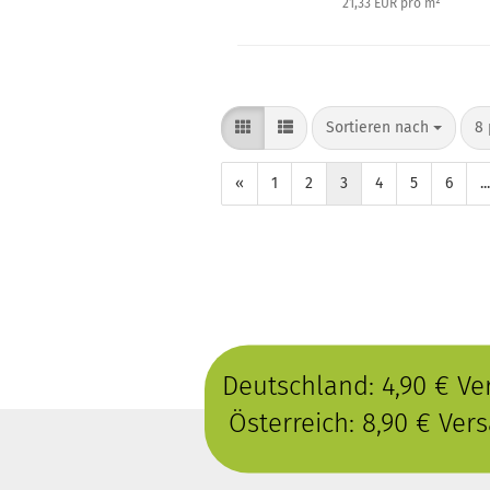
21,33 EUR pro m²
Sortieren nach
8 
«
1
2
3
4
5
6
...
Deutschland: 4,90 € V
Österreich: 8,90 € Ve