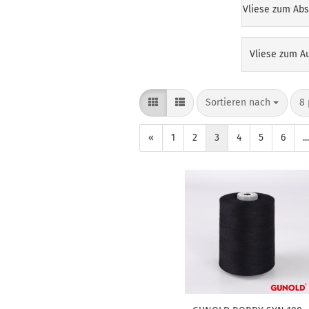
Vliese zum Ab
Vliese zum A
Sortieren nach
8 
«
1
2
3
4
5
6
...