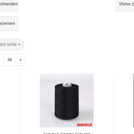
schneiden
Vliese 
usreisen
pro Seite
48
»