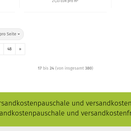
21,33 EUR pro m²
pro Seite
48
»
17
bis
24
(von insgesamt
380
)
ersandkostenpauschale und versandkostenf
rsandkostenpauschale und versandkostenfr