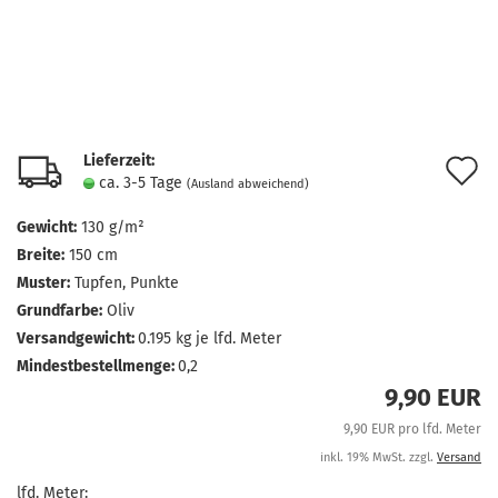
Lieferzeit:
A
ca. 3-5 Tage
(Ausland abweichend)
d
Gewicht:
130 g/m²
M
Breite:
150 cm
Muster:
Tupfen, Punkte
Grundfarbe:
Oliv
Versandgewicht:
0.195
kg je lfd. Meter
Mindestbestellmenge:
0,2
9,90 EUR
9,90 EUR pro lfd. Meter
inkl. 19% MwSt. zzgl.
Versand
lfd. Meter: