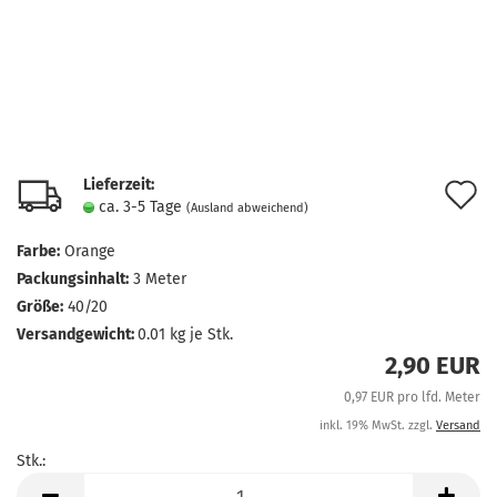
Lieferzeit:
A
ca. 3-5 Tage
(Ausland abweichend)
d
Farbe:
Orange
M
Packungsinhalt:
3 Meter
Größe:
40/20
Versandgewicht:
0.01
kg je Stk.
2,90 EUR
0,97 EUR pro lfd. Meter
inkl. 19% MwSt. zzgl.
Versand
Stk.:
Stk.