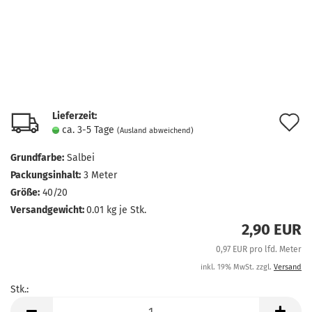
Lieferzeit:
A
ca. 3-5 Tage
(Ausland abweichend)
d
Grundfarbe:
Salbei
M
Packungsinhalt:
3 Meter
Größe:
40/20
Versandgewicht:
0.01
kg je Stk.
2,90 EUR
0,97 EUR pro lfd. Meter
inkl. 19% MwSt. zzgl.
Versand
Stk.:
Stk.