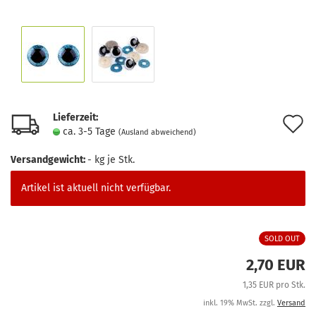
Lieferzeit:
A
ca. 3-5 Tage
(Ausland abweichend)
d
Versandgewicht:
-
kg je Stk.
M
Artikel ist aktuell nicht verfügbar.
SOLD OUT
2,70 EUR
1,35 EUR pro Stk.
inkl. 19% MwSt. zzgl.
Versand