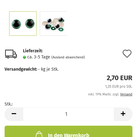
Lieferzeit:
A
ca. 3-5 Tage
(Ausland abweichend)
d
Versandgewicht:
-
kg je Stk.
M
2,70 EUR
1,35 EUR pro Stk.
inkl. 19% MwSt. zzgl.
Versand
Stk.:
Stk.
In den Warenkorb