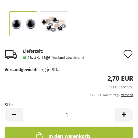
Lieferzeit:
A
ca. 3-5 Tage
(Ausland abweichend)
d
Versandgewicht:
-
kg je Stk.
M
2,70 EUR
1,35 EUR pro Stk.
inkl. 19% MwSt. zzgl.
Versand
Stk.:
Stk.
In den Warenkorb