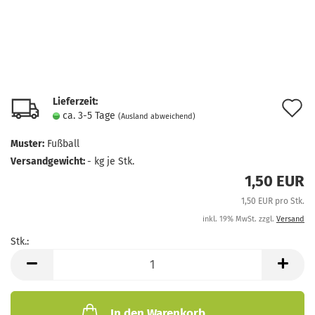
Lieferzeit:
A
ca. 3-5 Tage
(Ausland abweichend)
d
Muster:
Fußball
M
Versandgewicht:
-
kg je Stk.
1,50 EUR
1,50 EUR pro Stk.
inkl. 19% MwSt. zzgl.
Versand
Stk.:
Stk.
In den Warenkorb