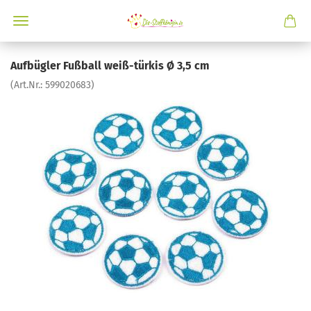
Aufbügler Fußball weiß-türkis Ø 3,5 cm
(Art.Nr.:
599020683
)