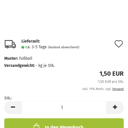
Lieferzeit:
A
ca. 3-5 Tage
(Ausland abweichend)
d
Muster:
Fußball
M
Versandgewicht:
-
kg je Stk.
1,50 EUR
1,50 EUR pro Stk.
inkl. 19% MwSt. zzgl.
Versand
Stk.:
Stk.
In den Warenkorb