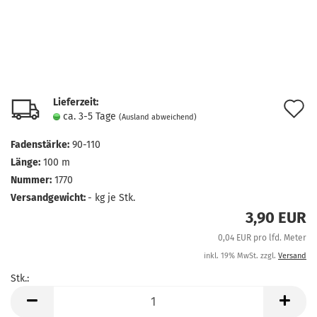
Lieferzeit:
A
ca. 3-5 Tage
(Ausland abweichend)
d
Fadenstärke:
90-110
M
Länge:
100 m
Nummer:
1770
Versandgewicht:
-
kg je Stk.
3,90 EUR
0,04 EUR pro lfd. Meter
inkl. 19% MwSt. zzgl.
Versand
Stk.:
Stk.