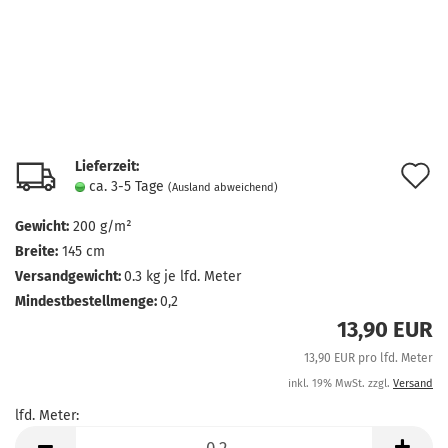
Lieferzeit:
A
ca. 3-5 Tage
(Ausland abweichend)
d
Gewicht:
200 g/m²
M
Breite:
145 cm
Versandgewicht:
0.3
kg je lfd. Meter
Mindestbestellmenge:
0,2
13,90 EUR
13,90 EUR pro lfd. Meter
inkl. 19% MwSt. zzgl.
Versand
lfd. Meter:
lfd.