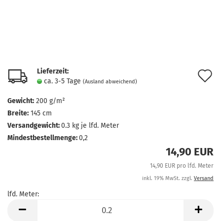
Lieferzeit:
A
ca. 3-5 Tage
(Ausland abweichend)
d
Gewicht:
200 g/m²
M
Breite:
145 cm
Versandgewicht:
0.3
kg je lfd. Meter
Mindestbestellmenge:
0,2
14,90 EUR
14,90 EUR pro lfd. Meter
inkl. 19% MwSt. zzgl.
Versand
lfd. Meter:
lfd.
Meter