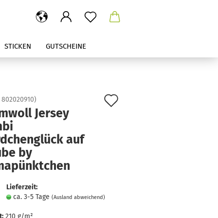
STICKEN
GUTSCHEINE
Auf
:
802020910
)
mwoll Jersey
den
bi
Merkzettel
rdchenglück auf
ube by
apünktchen
Lieferzeit:
ca. 3-5 Tage
(Ausland abweichend)
:
210 g/m²