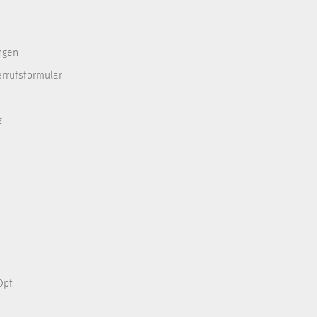
ngen
errufsformular
z
pf.