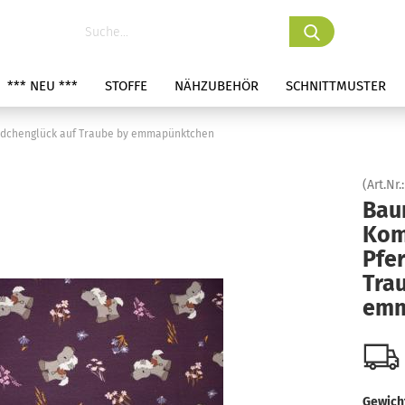
*** NEU ***
STOFFE
NÄHZUBEHÖR
SCHNITTMUSTER
rdchenglück auf Traube by emmapünktchen
(Art.Nr.
Bau
Kom
Pfe
Tra
emm
Gewicht