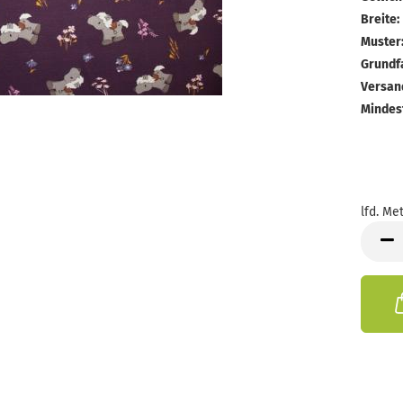
Breite:
Muster
Grundf
Versan
Mindes
lfd. Met
lfd.
Meter