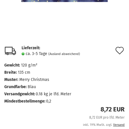
Lieferzeit:
A
ca. 3-5 Tage
(Ausland abweichend)
d
Gewicht:
120 g/m²
M
Breite:
135 cm
Muster:
Merry Christmas
Grundfarbe:
Blau
Versandgewicht:
0.18
kg je lfd. Meter
Mindestbestellmenge:
0,2
8,72 EUR
8,72 EUR pro lfd. Meter
inkl. 19% MwSt. zzgl.
Versand