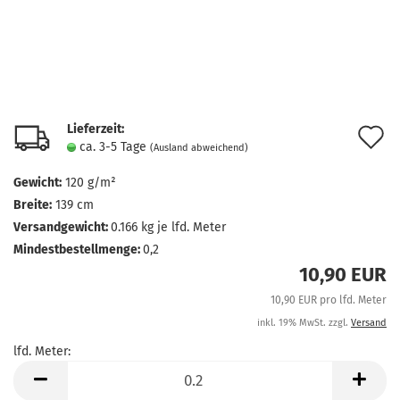
Lieferzeit:
A
ca. 3-5 Tage
(Ausland abweichend)
d
Gewicht:
120 g/m²
M
Breite:
139 cm
Versandgewicht:
0.166
kg je lfd. Meter
Mindestbestellmenge:
0,2
10,90 EUR
10,90 EUR pro lfd. Meter
inkl. 19% MwSt. zzgl.
Versand
lfd. Meter:
lfd.
Meter