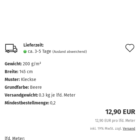
Lieferzeit:
A
ca. 3-5 Tage
(Ausland abweichend)
d
Gewicht:
200 g/m²
M
Breite:
145 cm
Muster:
Kleckse
Grundfarbe:
Beere
Versandgewicht:
0.3
kg je lfd. Meter
Mindestbestellmenge:
0,2
12,90 EUR
12,90 EUR pro lfd. Meter
inkl. 19% MwSt. zzgl.
Versand
lfd. Meter: