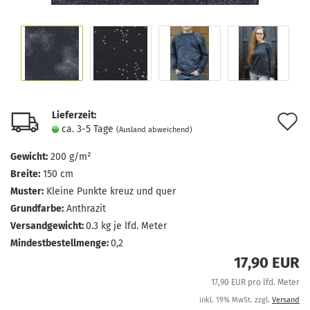
Lieferzeit:
A
ca. 3-5 Tage
(Ausland abweichend)
d
Gewicht:
200 g/m²
M
Breite:
150 cm
Muster:
Kleine Punkte kreuz und quer
Grundfarbe:
Anthrazit
Versandgewicht:
0.3
kg je lfd. Meter
Mindestbestellmenge:
0,2
17,90 EUR
17,90 EUR pro lfd. Meter
inkl. 19% MwSt. zzgl.
Versand