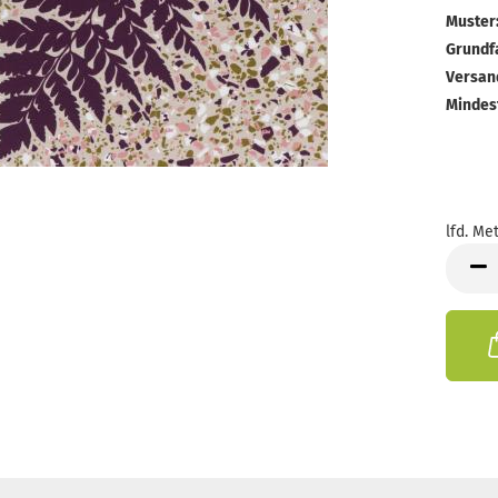
Muster
Grundf
Versan
Mindes
lfd. Met
lfd.
Meter