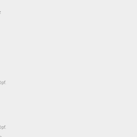
z
pf.
pf.