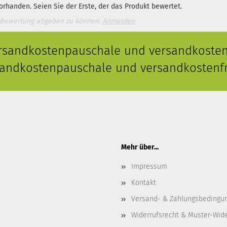
rhanden. Seien Sie der Erste, der das Produkt bewertet.
 Bewertung abgeben zu können.
Anmelden
ersandkostenpauschale und versandkostenf
rsandkostenpauschale und versandkostenfr
Mehr über...
Impressum
Kontakt
Versand- & Zahlungsbedingu
Widerrufsrecht & Muster-Wid