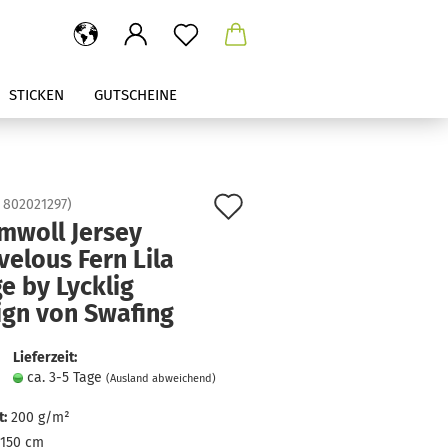
STICKEN
GUTSCHEINE
Auf
:
802021297
)
mwoll Jersey
den
elous Fern Lila
Merkzettel
e by Lycklig
ign von Swafing
Lieferzeit:
ca. 3-5 Tage
(Ausland abweichend)
:
200 g/m²
150 cm