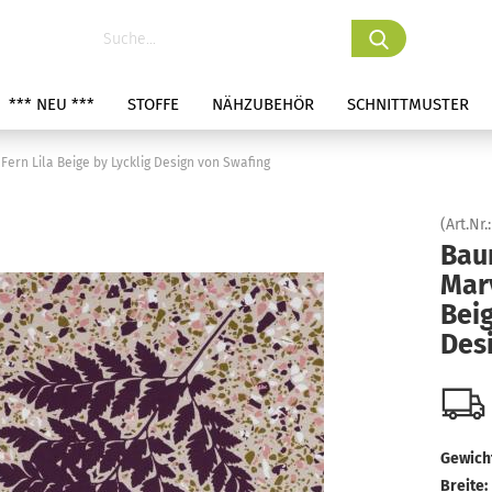
*** NEU ***
STOFFE
NÄHZUBEHÖR
SCHNITTMUSTER
ern Lila Beige by Lycklig Design von Swafing
(Art.Nr.
Bau
Marv
Beig
Des
Gewicht
Breite: