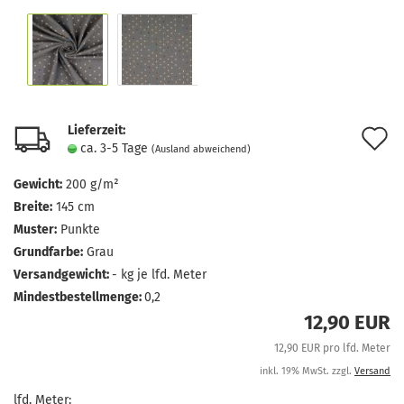
Lieferzeit:
A
ca. 3-5 Tage
(Ausland abweichend)
d
Gewicht:
200 g/m²
M
Breite:
145 cm
Muster:
Punkte
Grundfarbe:
Grau
Versandgewicht:
-
kg je lfd. Meter
Mindestbestellmenge:
0,2
12,90 EUR
12,90 EUR pro lfd. Meter
inkl. 19% MwSt. zzgl.
Versand
lfd. Meter: