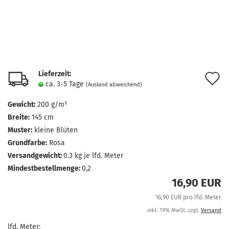
Lieferzeit:
A
ca. 3-5 Tage
(Ausland abweichend)
d
Gewicht:
200 g/m²
M
Breite:
145 cm
Muster:
kleine Blüten
Grundfarbe:
Rosa
Versandgewicht:
0.3
kg je lfd. Meter
Mindestbestellmenge:
0,2
16,90 EUR
16,90 EUR pro lfd. Meter
inkl. 19% MwSt. zzgl.
Versand
lfd. Meter: