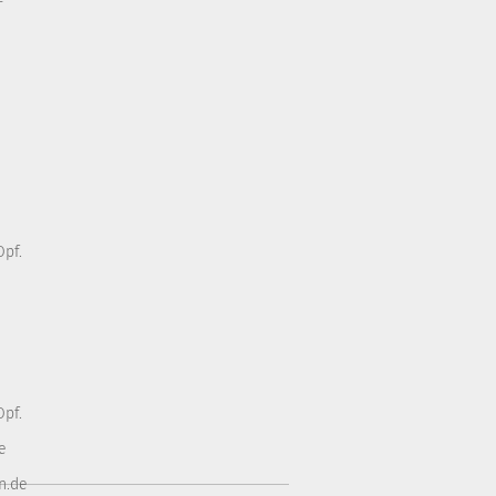
pf.
pf.
e
n.de