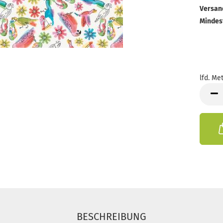
Versan
Mindes
lfd. Met
lfd.
Meter
BESCHREIBUNG