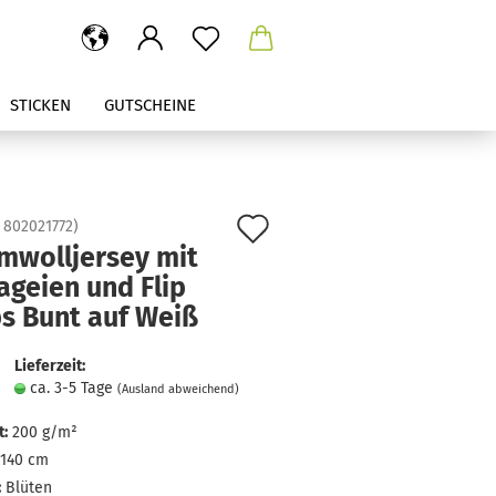
STICKEN
GUTSCHEINE
Auf
:
802021772
)
mwolljersey mit
den
ageien und Flip
Merkzettel
ps Bunt auf Weiß
Lieferzeit:
ca. 3-5 Tage
(Ausland abweichend)
:
200 g/m²
140 cm
:
Blüten