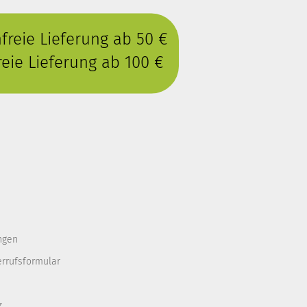
reie Lieferung ab 50 €
eie Lieferung ab 100 €
ngen
errufsformular
z