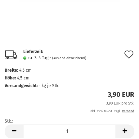
Lieferzeit:
A
ca. 3-5 Tage
(Ausland abweichend)
d
Breite:
4,5 cm
M
Höhe:
4,5 cm
Versandgewicht:
-
kg je Stk.
3,90 EUR
3,90 EUR pro Stk.
inkl. 19% MwSt. zzgl.
Versand
Stk.:
Stk.