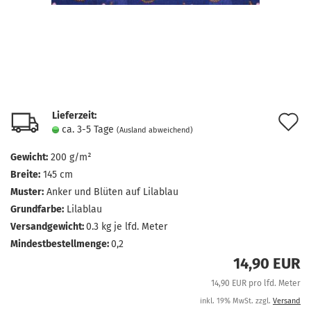
Lieferzeit:
A
ca. 3-5 Tage
(Ausland abweichend)
d
Gewicht:
200 g/m²
M
Breite:
145 cm
Muster:
Anker und Blüten auf Lilablau
Grundfarbe:
Lilablau
Versandgewicht:
0.3
kg je lfd. Meter
Mindestbestellmenge:
0,2
14,90 EUR
14,90 EUR pro lfd. Meter
inkl. 19% MwSt. zzgl.
Versand