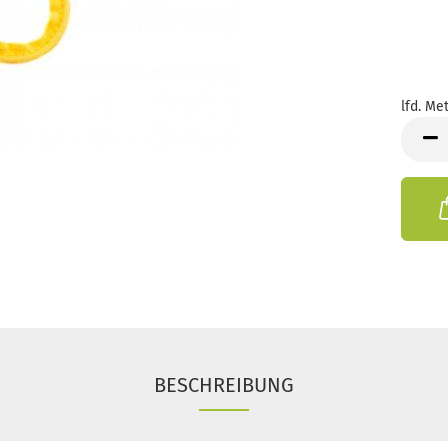
lfd. Met
lfd.
Meter
BESCHREIBUNG