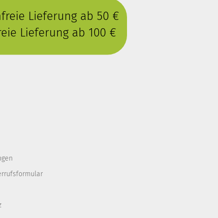
reie Lieferung ab 50 €
eie Lieferung ab 100 €
ngen
errufsformular
z