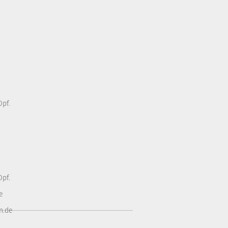
pf.
pf.
e
n.de