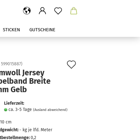
STICKEN
GUTSCHEINE
Auf
:
599015887
)
mwoll Jersey
den
pelband Breite
Merkzettel
mm Gelb
Lieferzeit:
ca. 3-5 Tage
(Ausland abweichend)
10 cm
dgewicht:
-
kg je lfd. Meter
tbestellmenge:
0,2