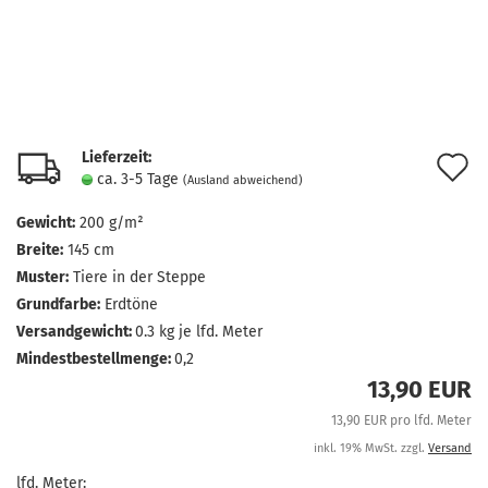
Lieferzeit:
A
ca. 3-5 Tage
(Ausland abweichend)
d
Gewicht:
200 g/m²
M
Breite:
145 cm
Muster:
Tiere in der Steppe
Grundfarbe:
Erdtöne
Versandgewicht:
0.3
kg je lfd. Meter
Mindestbestellmenge:
0,2
13,90 EUR
13,90 EUR pro lfd. Meter
inkl. 19% MwSt. zzgl.
Versand
lfd. Meter: