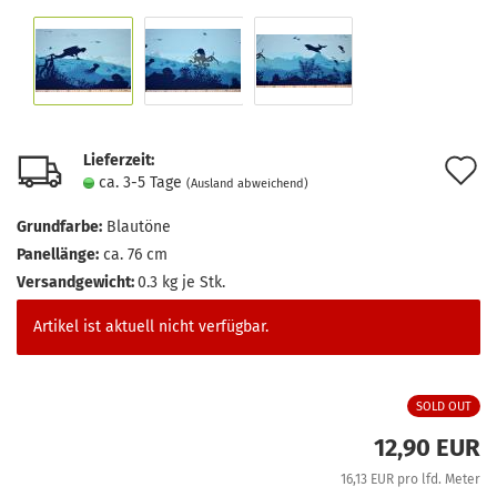
Lieferzeit:
A
ca. 3-5 Tage
(Ausland abweichend)
d
Grundfarbe:
Blautöne
M
Panellänge:
ca. 76 cm
Versandgewicht:
0.3
kg je Stk.
Artikel ist aktuell nicht verfügbar.
SOLD OUT
12,90 EUR
16,13 EUR pro lfd. Meter