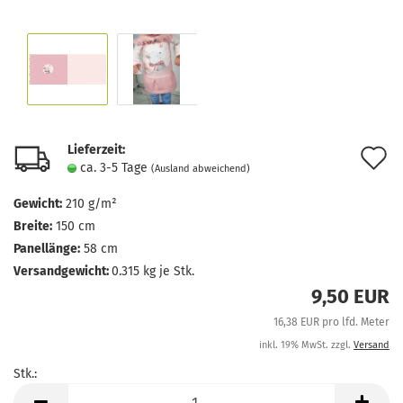
Lieferzeit:
A
ca. 3-5 Tage
(Ausland abweichend)
d
Gewicht:
210 g/m²
M
Breite:
150 cm
Panellänge:
58 cm
Versandgewicht:
0.315
kg je Stk.
9,50 EUR
16,38 EUR pro lfd. Meter
inkl. 19% MwSt. zzgl.
Versand
Stk.:
Stk.