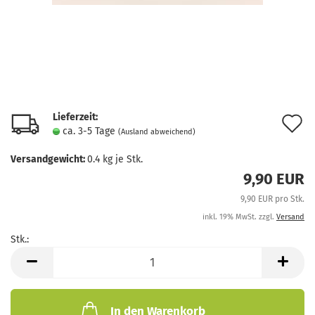
Lieferzeit:
A
ca. 3-5 Tage
(Ausland abweichend)
d
Versandgewicht:
0.4
kg je Stk.
M
9,90 EUR
9,90 EUR pro Stk.
inkl. 19% MwSt. zzgl.
Versand
Stk.:
Stk.
In den Warenkorb