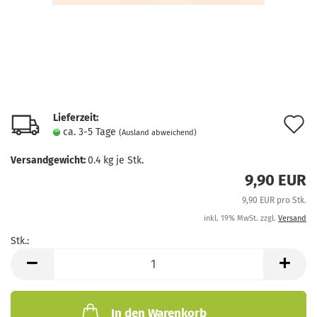
Lieferzeit:
A
ca. 3-5 Tage
(Ausland abweichend)
d
Versandgewicht:
0.4
kg je Stk.
M
9,90 EUR
9,90 EUR pro Stk.
inkl. 19% MwSt. zzgl.
Versand
Stk.:
Stk.
In den Warenkorb