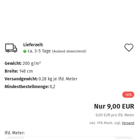
Lieferzeit:
A
ca. 3-5 Tage
(Ausland abweichend)
d
Gewicht:
200 g/m²
M
Breite:
148 cm
Versandgewicht:
0.28
kg je lfd. Meter
Mindestbestellmenge:
0,2
-30%
Nur 9,00 EUR
9,00 EUR pro lfd. Meter
inkl. 19% MwSt. zzgl.
Versand
lfd. Meter:
lfd.