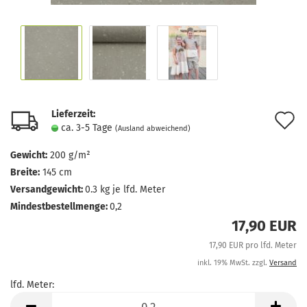
Lieferzeit:
A
ca. 3-5 Tage
(Ausland abweichend)
d
Gewicht:
200 g/m²
M
Breite:
145 cm
Versandgewicht:
0.3
kg je lfd. Meter
Mindestbestellmenge:
0,2
17,90 EUR
17,90 EUR pro lfd. Meter
inkl. 19% MwSt. zzgl.
Versand
lfd. Meter:
lfd.