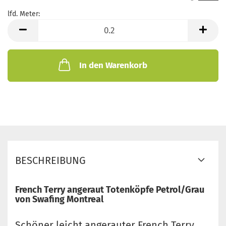
lfd. Meter:
lfd.
Meter
In den Warenkorb
BESCHREIBUNG
French Terry angeraut Totenköpfe Petrol/Grau
von Swafing Montreal
Schöner leicht angerauter French Terry