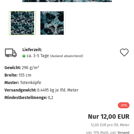
Lieferzeit:
A
ca. 3-5 Tage
(Ausland abweichend)
d
Gewicht:
290 g/m²
M
Breite:
155 cm
Muster:
Totenköpfe
Versandgewicht:
0.4495
kg je lfd. Meter
Mindestbestellmenge:
0,2
-29%
Nur 12,00 EUR
12,00 EUR pro lfd. Meter
inkl. 19% MwSt. zzgl.
Versand