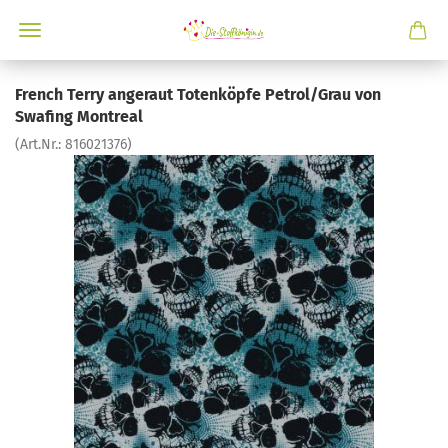
French Terry angeraut Totenköpfe Petrol/Grau von
Swafing Montreal
(Art.Nr.:
816021376
)