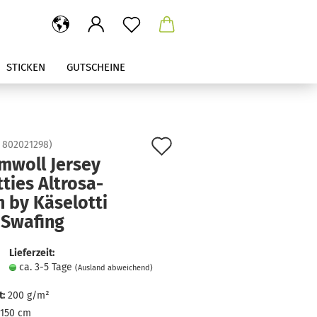
STICKEN
GUTSCHEINE
Auf
:
802021298
)
mwoll Jersey
den
ties Altrosa-
Merkzettel
 by Käselotti
 Swafing
Lieferzeit:
ca. 3-5 Tage
(Ausland abweichend)
:
200 g/m²
150 cm