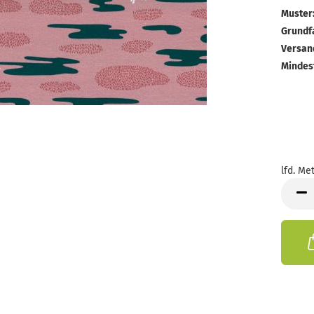
Muster
Grundf
Versan
Mindes
lfd. Met
lfd.
Meter