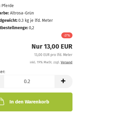
:
Pferde
arbe:
Altrosa-Grün
dgewicht:
0.3
kg je lfd. Meter
tbestellmenge:
0,2
-27%
Nur 13,00 EUR
13,00 EUR pro lfd. Meter
inkl. 19% MwSt. zzgl.
Versand
er:
In den Warenkorb