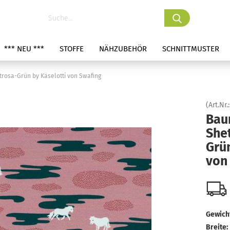
*** NEU ***
STOFFE
NÄHZUBEHÖR
SCHNITTMUSTER
trosa-Grün by Käselotti von Swafing
(Art.Nr.
Bau
Shet
Grün
von
Gewicht
Breite: