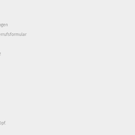
ngen
errufsformular
z
pf.