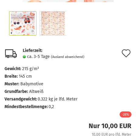
Lieferzeit:
A
ca. 3-5 Tage
(Ausland abweichend)
d
Gewicht:
215 g/m²
M
Breite:
145 cm
Muster:
Babymotive
Grundfarbe:
Altweiß
Versandgewicht:
0.322
kg je lfd. Meter
Mindestbestellmenge:
0,2
-28%
Nur 10,00 EUR
10,00 EUR pro lfd. Meter