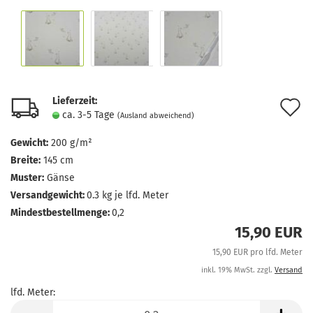
Lieferzeit:
A
ca. 3-5 Tage
(Ausland abweichend)
d
Gewicht:
200 g/m²
M
Breite:
145 cm
Muster:
Gänse
Versandgewicht:
0.3
kg je lfd. Meter
Mindestbestellmenge:
0,2
15,90 EUR
15,90 EUR pro lfd. Meter
inkl. 19% MwSt. zzgl.
Versand
lfd. Meter:
lfd.