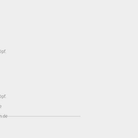
pf.
pf.
e
n.de