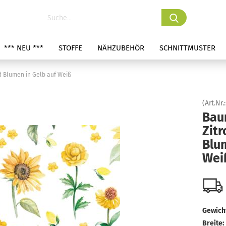
*** NEU ***
STOFFE
NÄHZUBEHÖR
SCHNITTMUSTER
 Blumen in Gelb auf Weiß
(Art.Nr.
Bau
Zit
Blum
Wei
Gewicht
Breite: