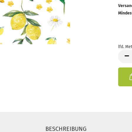
Versan
Mindes
lfd. Met
lfd.
Meter
BESCHREIBUNG