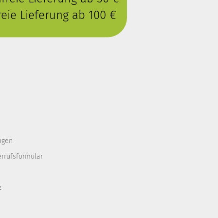
eie Lieferung ab 100 €
ngen
errufsformular
z