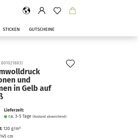
STICKEN
GUTSCHEINE
Auf
:
801021883
)
mwolldruck
den
ronen und
Merkzettel
en in Gelb auf
ß
Lieferzeit:
ca. 3-5 Tage
(Ausland abweichend)
:
120 g/m²
145 cm