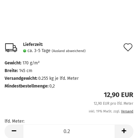
Lieferzeit:
A
ca. 3-5 Tage
(Ausland abweichend)
d
Gewicht:
170 g/m²
M
Breite:
145 cm
Versandgewicht:
0.255
kg je lfd. Meter
Mindestbestellmenge:
0,2
12,90 EUR
12,90 EUR pro lfd. Meter
inkl. 19% MwSt. zzgl.
Versand
lfd. Meter:
lfd.
Meter