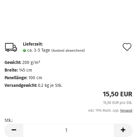
Lieferzeit:
A
ca. 3-5 Tage
(Ausland abweichend)
d
Gewicht:
200 g/m²
M
Breite:
145 cm
Panellänge:
100 cm
Versandgewicht:
0.2
kg je Stk.
15,50 EUR
15,50 EUR pro Stk.
inkl. 19% MwSt. zzgl.
Versand
Stk.:
Stk.