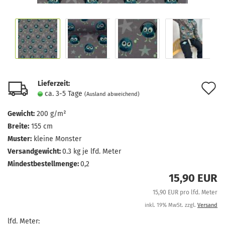
Lieferzeit:
A
ca. 3-5 Tage
(Ausland abweichend)
d
Gewicht:
200 g/m²
M
Breite:
155 cm
Muster:
kleine Monster
Versandgewicht:
0.3
kg je lfd. Meter
Mindestbestellmenge:
0,2
15,90 EUR
15,90 EUR pro lfd. Meter
inkl. 19% MwSt. zzgl.
Versand
lfd. Meter: