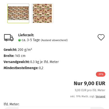
Lieferzeit:
A
ca. 3-5 Tage
(Ausland abweichend)
d
Gewicht:
200 g/m²
M
Breite:
145 cm
Versandgewicht:
0.3
kg je lfd. Meter
Mindestbestellmenge:
0,2
-39%
Nur 9,00 EUR
9,00 EUR pro lfd. Meter
inkl. 19% MwSt. zzgl.
Versand
lfd. Meter:
lfd.