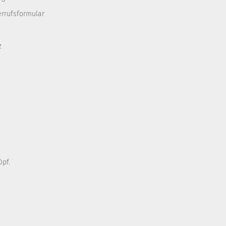
errufsformular
z
pf.