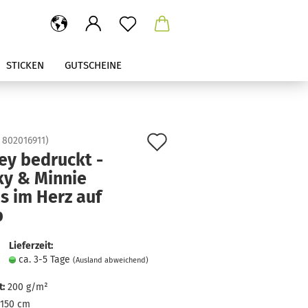
STICKEN
GUTSCHEINE
Auf
:
802016911
)
ey bedruckt -
den
ky & Minnie
Merkzettel
s im Herz auf
b
Lieferzeit:
ca. 3-5 Tage
(Ausland abweichend)
:
200 g/m²
150 cm