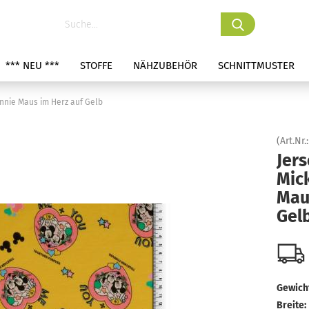
*** NEU ***
STOFFE
NÄHZUBEHÖR
SCHNITTMUSTER
innie Maus im Herz auf Gelb
(Art.Nr.
Jers
Mic
Mau
Gel
Gewicht
Breite: