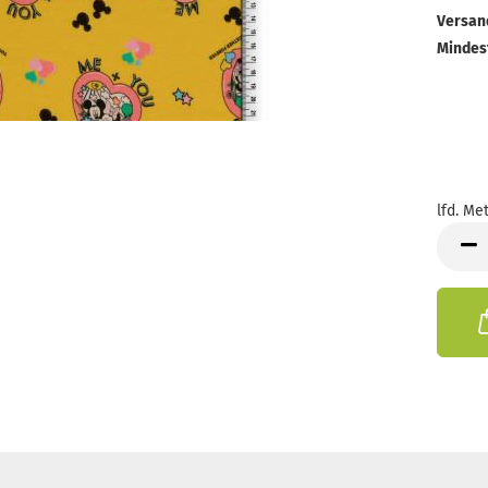
Versan
Mindes
lfd. Met
lfd.
Meter