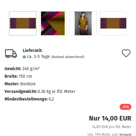
Lieferzeit:
A
ca. 3-5 Tage
(Ausland abweichend)
d
Gewicht:
240 g/m²
M
Breite:
150 cm
Muster:
Bordüre
Versandgewicht:
0.36
kg je lfd. Meter
Mindestbestellmenge:
0,2
-29%
Nur 14,00 EUR
14,00 EUR pro lfd. Meter
inkl. 19% MwSt. zzgl.
Versand