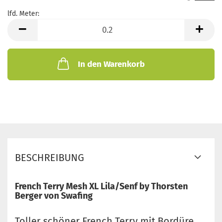
lfd. Meter:
lfd.
Meter
In den Warenkorb
BESCHREIBUNG
French Terry Mesh XL Lila/Senf by Thorsten
Berger von Swafing
Toller schöner French Terry mit Bordüre.