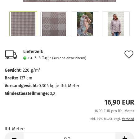
Lieferzeit:
A
ca. 3-5 Tage
(Ausland abweichend)
d
Gewicht:
220 g/m²
M
Breite:
137 cm
Versandgewicht:
0.304
kg je lfd. Meter
Mindestbestellmenge:
0,2
16,90 EUR
16,90 EUR pro lfd. Meter
inkl. 19% MwSt. zzgl.
Versand
lfd. Meter:
lfd.