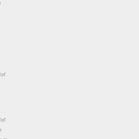
z
pf.
pf.
e