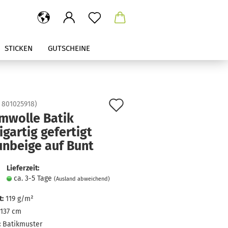
STICKEN
GUTSCHEINE
Auf
:
801025918
)
mwolle Batik
den
igartig gefertigt
Merkzettel
unbeige auf Bunt
Lieferzeit:
ca. 3-5 Tage
(Ausland abweichend)
:
119 g/m²
137 cm
:
Batikmuster