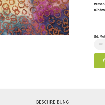
Versan
Mindes
lfd. Met
lfd.
Meter
BESCHREIBUNG