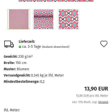
Lieferzeit:
A
ca. 3-5 Tage
(Ausland abweichend)
d
Gewicht:
230 g/m²
M
Breite:
150 cm
Muster:
Blumen
Versandgewicht:
0.345
kg je lfd. Meter
Mindestbestellmenge:
0,2
13,90 EUR
13,90 EUR pro lfd. Meter
inkl. 19% MwSt. zzgl.
Versand
lfd. Meter: