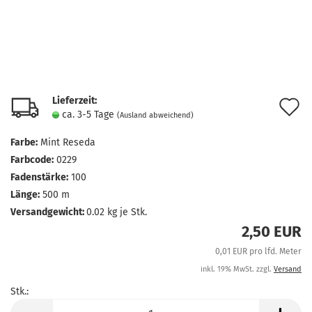
Lieferzeit:
A
ca. 3-5 Tage
(Ausland abweichend)
d
Farbe:
Mint Reseda
M
Farbcode:
0229
Fadenstärke:
100
Länge:
500 m
Versandgewicht:
0.02
kg je Stk.
2,50 EUR
0,01 EUR pro lfd. Meter
inkl. 19% MwSt. zzgl.
Versand
Stk.:
Stk.