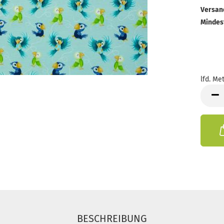
Versan
Mindes
lfd. Met
lfd.
Meter
BESCHREIBUNG