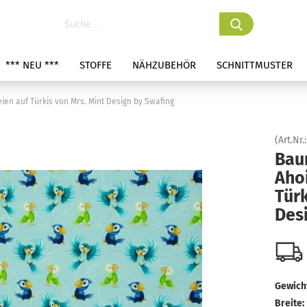
*** NEU ***
STOFFE
NÄHZUBEHÖR
SCHNITTMUSTER
en auf Türkis von Mrs. Mint Design by Swafing
(Art.Nr.
Bau
Aho
Türk
Des
Gewicht
Breite: