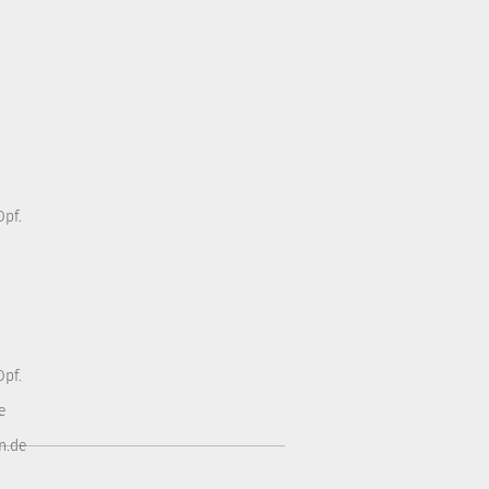
pf.
pf.
e
n.de