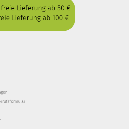
reie Lieferung ab 50 €
eie Lieferung ab 100 €
ngen
errufsformular
z