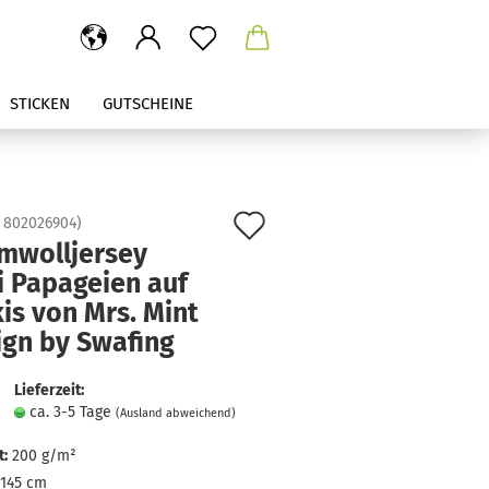
STICKEN
GUTSCHEINE
Auf
:
802026904
)
mwolljersey
den
i Papageien auf
Merkzettel
is von Mrs. Mint
ign by Swafing
Lieferzeit:
ca. 3-5 Tage
(Ausland abweichend)
:
200 g/m²
145 cm