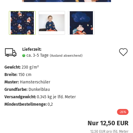
Lieferzeit:
A
ca. 3-5 Tage
(Ausland abweichend)
d
Gewicht:
230 g/m²
M
Breite:
150 cm
Muster:
Hamsterschüler
Grundfarbe:
Dunkelblau
Versandgewicht:
0.345
kg je lfd. Meter
Mindestbestellmenge:
0,2
-26%
Nur 12,50 EUR
12,50 EUR pro lfd. Meter