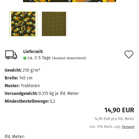
Lieferzeit:
A
ca. 3-5 Tage
(Ausland abweichend)
d
Gewicht:
210 g/m²
M
Breite:
145 cm
Muster:
Traktoren
Versandgewicht:
0.315
kg je lfd. Meter
Mindestbestellmenge:
0,2
14,90 EUR
14,90 EUR pro lfd. Meter
inkl. 19% MwSt. zzgl.
Versand
lfd. Meter: