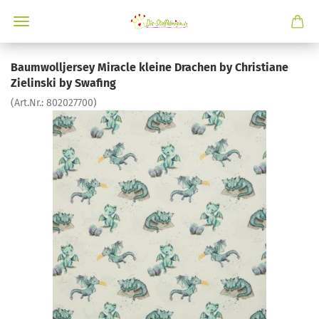
Baumwolljersey Miracle kleine Drachen by Christiane
Zielinski by Swafing
(Art.Nr.:
802027700
)