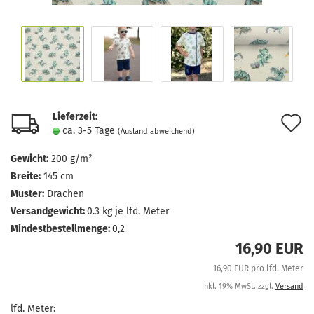
Lieferzeit:
A
ca. 3-5 Tage
(Ausland abweichend)
d
Gewicht:
200 g/m²
M
Breite:
145 cm
Muster:
Drachen
Versandgewicht:
0.3
kg je lfd. Meter
Mindestbestellmenge:
0,2
16,90 EUR
16,90 EUR pro lfd. Meter
inkl. 19% MwSt. zzgl.
Versand
lfd. Meter: